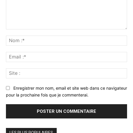
Commenter
:
No
:*
Ema
:*
Sit
:
Enregistrer mon nom, email et site web dans ce navigateur
pour la prochaine fois que je commenterai.
LES PLUS POPULAIRES