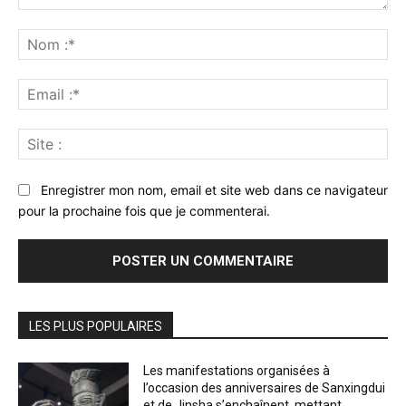
Commenter
:
No
:*
Ema
:*
Sit
:
Enregistrer mon nom, email et site web dans ce navigateur
pour la prochaine fois que je commenterai.
LES PLUS POPULAIRES
Les manifestations organisées à
l’occasion des anniversaires de Sanxingdui
et de Jinsha s’enchaînent, mettant