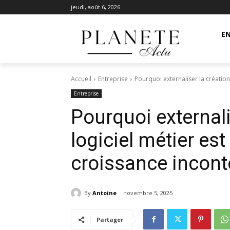
jeudi, août 6, 2026
EN
Accueil
Entreprise
Pourquoi externaliser la création 
Entreprise
Pourquoi externali
logiciel métier es
croissance incon
By
Antoine
novembre 5, 2025
Partager